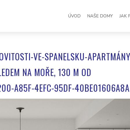
ÚVOD
NAŠE DOMY
JAK 
OVITOSTI-VE-SPANELSKU-APARTMÁN
EDEM NA MOŘE, 130 M OD
E200-A85F-4EFC-95DF-40BE01606A8A